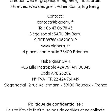
Création web et graphique : Big Berry. Tous droits
réservés. Web designer : Adrien Camp, Big Berry
Contact :
contact@bigberry.fr
Tel : 06 43 06 78 45
Siège social : SARL Big Berry
SIRET 88788406200019
www.bigberry.fr
4 place Jean Moulin 36400 Briantes
Hébergeur OVH
RCS Lille Métropole 424 761 419 00045
Code APE 2620Z
N° TVA : FR 22 424 761 419
Siège social : 2 rue Kellermann – 59100 Roubaix – France
Politique de confidentialité :
Le site Kavelo.fr n’utilise pas de cookies et ne collecte